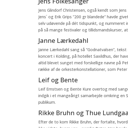
Jens Folkesanger
Jens Glindorf Christensen, også kendt som Jens F
Jens´ og Erik Grips ”200 gr blandede” havde givet
selv udøvende på dét tidspunkt, og nummeret ind
på så mange festivaler og tillidsmandskurser, at
Janne Lærkedahl
Janne Lærkedahl sang så ”Godnatvalsen”, tekst
koncert i Kolding, på hotellet Saxildhus, der h
altid blevet sunget med forskellige navne på Pet
række af de orkesterkonstellationer, som Peter
Leif og Bente
Leif Ernstsen og Bente Kure overtog med sang
indgik i et mangeårigt samarbejde omkring en Si
publikum.
Rikke Bruhn og Thue Lundga
Efter de to kom Rikke Bruhn, der fortalte, hvor