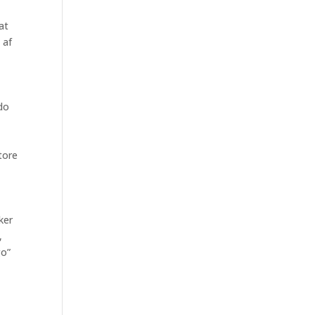
at
 af
do
tore
ker
,
go”