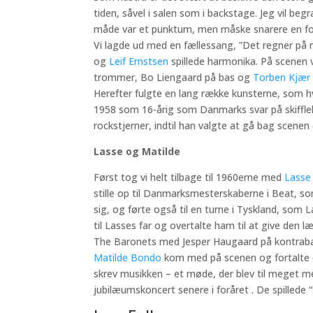
tiden, såvel i salen som i backstage. Jeg vil begr
måde var et punktum, men måske snarere en for
Vi lagde ud med en fællessang, ”Det regner på
og
Leif Ernstsen
spillede harmonika. På scenen 
trommer, Bo Liengaard på bas og
Torben Kjær
Herefter fulgte en lang række kunsterne, som hve
1958 som 16-årig som Danmarks svar på skiffle
rockstjerner, indtil han valgte at gå bag scene
Lasse og Matilde
Først tog vi helt tilbage til 1960erne med
Lasse
stille op til Danmarksmesterskaberne i Beat, s
sig, og førte også til en turne i Tyskland, som
til Lasses far og overtalte ham til at give den 
The Baronets med Jesper Haugaard på kontrabas
Matilde Bondo
kom med på scenen og fortalte o
skrev musikken – et møde, der blev til meget 
jubilæumskoncert senere i foråret . De spillede