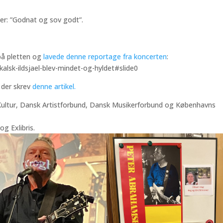
ter: ”Godnat og sov godt”.
på pletten og
lavede denne reportage fra koncerten
:
kalsk-ildsjael-blev-mindet-og-hyldet#slide0
, der skrev
denne artikel.
ultur, Dansk Artistforbund, Dansk Musikerforbund og Københavns
g Exlibris.