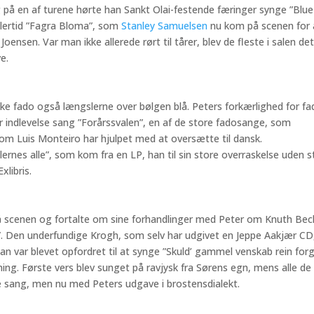
g på en af turene hørte han Sankt Olai-festende færinger synge ”Blue
idlertid ”Fagra Bloma”, som
Stanley Samuelsen
nu kom på scenen for 
nsen. Var man ikke allerede rørt til tårer, blev de fleste i salen det
e.
e fado også længslerne over bølgen blå. Peters forkærlighed for fa
r indlevelse sang ”Forårssvalen”, en af de store fadosange, som
om Luis Monteiro har hjulpet med at oversætte til dansk.
ernes alle”, som kom fra en LP, han til sin store overraskelse uden s
libris.
 scenen og fortalte om sine forhandlinger med Peter om Knuth Bec
”. Den underfundige Krogh, som selv har udgivet en Jeppe Aakjær CD
an var blevet opfordret til at synge ”Skuld’ gammel venskab rein for
g. Første vers blev sunget på ravjysk fra Sørens egn, mens alle de
sang, men nu med Peters udgave i brostensdialekt.