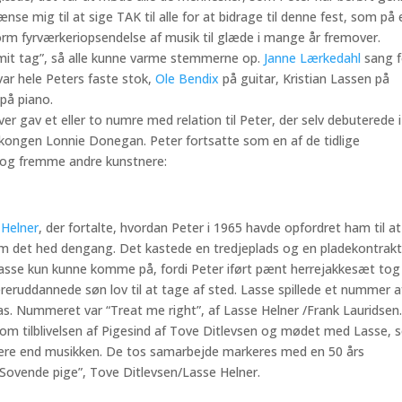
ænse mig til at sige TAK til alle for at bidrage til denne fest, som på 
m fyrværkeriopsendelse af musik til glæde i mange år fremover.
 mit tag”, så alle kunne varme stemmerne op.
Janne Lærkedahl
sang f
var hele Peters faste stok,
Ole Bendix
på guitar, Kristian Lassen på
på piano.
r gav et eller to numre med relation til Peter, der selv debuterede i
kongen Lonnie Donegan. Peter fortsatte som en af de tidlige
n og fremme andre kunstnere:
 Helner
, der fortalte, hvordan Peter i 1965 havde opfordret ham til at
om det hed dengang. Det kastede en tredjeplads og en pladekontrakt
 Lasse kun kunne komme på, fordi Peter iført pænt herrejakkesæt tog
læreruddannede søn lov til at tage af sted. Lasse spillede et nummer a
. Nummeret var “Treat me right”, af Lasse Helner /Frank Lauridsen
m tilblivelsen af Pigesind af Tove Ditlevsen og mødet med Lasse,
mere end musikken. De tos samarbejde markeres med en 50 års
 “Sovende pige”, Tove Ditlevsen/Lasse Helner.