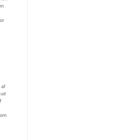
en
or
 af
 ud
f
.
 som