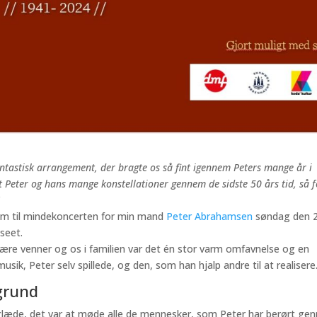
antastisk arrangement, der bragte os så fint igennem Peters mange år i
rt Peter og hans mange konstellationer gennem de sidste 50 års tid, så f
em til mindekoncerten for min mand
Peter Abrahamsen
søndag den 2
seet.
ære venner og os i familien var det én stor varm omfavnelse og en
ik, Peter selv spillede, og den, som han hjalp andre til at realisere
grund
 glæde, det var at møde alle de mennesker, som Peter har berørt ge