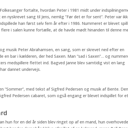
olkesanger fortalte, hvordan Peter i 1981 midt under indspilningerne
 en nyskrevet sang til Jens, nemlig ”Før det er for sent”. Peter var ik
spillede han først selv fem år efter i 1986. Nummeret er blevet spil
 flere i salen kunne fortælle, at de havde mødt hinanden til denne me
 og musik Peter Abrahamsen, en sang, som er skrevet ned efter en
avde en bar i kælderen, der hed Saxen. Man ”sad i Saxen”… og nummer
ers medspillere flettet ind. Bagved Janne blev samtidig vist en lang
 har dannet undervejs.
en ”Sommer”, med tekst af Sigfred Pedersen og musik af Bente. De
gfred Pedersen cabaret, som også engang er blevet indspillet for et 
ard
dan hun for en del år siden blev ringet op af en mand, hun overhoved