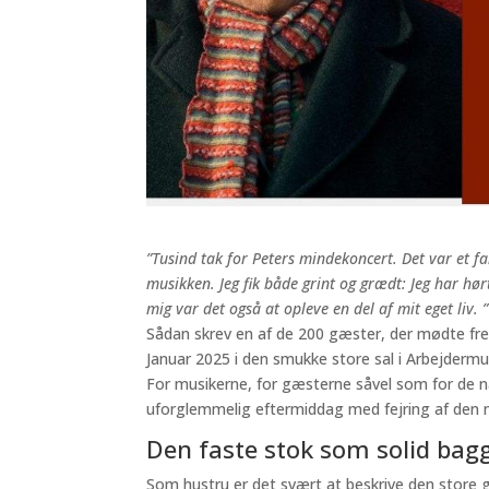
”Tusind tak for Peters mindekoncert. Det var et f
musikken. Jeg fik både grint og grædt: Jeg har hø
mig var det også at opleve en del af mit eget liv. ”
Sådan skrev en af de 200 gæster, der mødte fr
Januar 2025 i den smukke store sal i Arbejdermu
For musikerne, for gæsterne såvel som for de n
uforglemmelig eftermiddag med fejring af den mus
Den faste stok som solid bag
Som hustru er det svært at beskrive den store