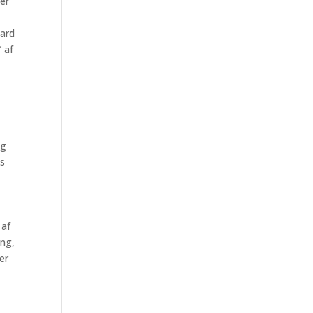
per
aard
 af
og
gs
 af
ang,
er