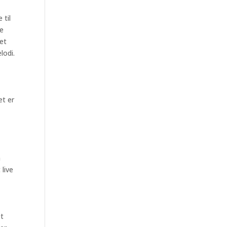
 til
ke
let
lodi.
et er
n
live
et