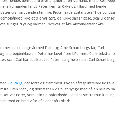
e hørt hendes demobånd blive afspillet af en lydmand, mens Bell Pep
Gennem lydmanden fandt Peter frem til Rikke og tilbød med hende
n fuldstændig forrygende stemme. Rikke havde guitaristen Thue Lundg
emobåndet. Ikke et øje var tørt, da Rikke sang ”Rose, skal vi danse”
avde sunget ”Lys og varme” , skrevet af Åke Alexandersen/ Åke
 turnerede i mange år med Ditte og Arne Scharnbergs far, Carl
g til arbejderklassen. Peter har lavet flere LPer med Carls tekster, 
eter, som Carl har dedikeret til Peter, sang hele salen Carl Scharnber
n med
Pia Raug
, der først og fremmest gav en tåresplintrende udgave
” fra LPen ”det”, og dernæst fik os til at synge med på en helt ny s
. Det var Peter, som i sin tid opfordrede Pia til at sætte musik til Ing
jde med en bred vifte af plader på Exlibris.