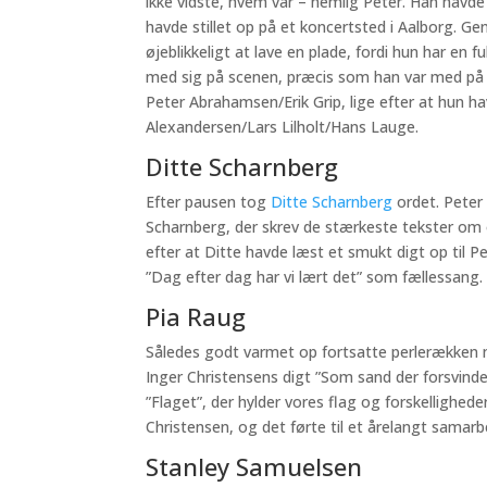
ikke vidste, hvem var – nemlig Peter. Han havd
havde stillet op på et koncertsted i Aalborg. 
øjeblikkeligt at lave en plade, fordi hun har e
med sig på scenen, præcis som han var med på d
Peter Abrahamsen/Erik Grip, lige efter at hun h
Alexandersen/Lars Lilholt/Hans Lauge.
Ditte Scharnberg
Efter pausen tog
Ditte Scharnberg
ordet. Peter
Scharnberg, der skrev de stærkeste tekster om o
efter at Ditte havde læst et smukt digt op til P
”Dag efter dag har vi lært det” som fællessang.
Pia Raug
Således godt varmet op fortsatte perlerække
Inger Christensens digt ”Som sand der forsvinder
”Flaget”, der hylder vores flag og forskelligheder
Christensen, og det førte til et årelangt samarbe
Stanley Samuelsen