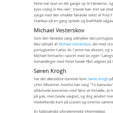
Peter har rejst en del gange op til Færøerne, o
Eyes crying in the rain”, troede han. Det var im
synge med den smukke færøske tekst af Poul F Joe
Stanleys på en gang sprøde og kraftfulde udgav
Michael Vesterskov
Som den færøske sang udtrykker den portugisisk
blev udtrykt af
Michael Vesterskov
, der med sto
portugiseren Carlos do Carmo har skrevet, og s
Michael fortsatte i sporet med sin egen ”Længsl
forhandlinger med Peter havde fået udgivet på Ex
Søren Krogh
Før det allersidste nummer kom
Søren Krogh
på
LPen Silhuetter, hvorfra han sang ”To barnesko
afsluttede koncerten med først at fortælle, at h
på jysk, men havde vægret, og dog ændret menin
medvirkende kom på scenen og istemte samme 
En fuldstændig uforglemmelig eftermiddag.